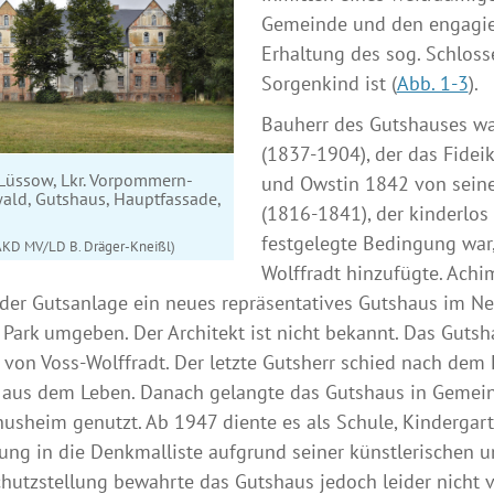
Gemeinde und den engagier
Erhaltung des sog. Schloss
Sorgenkind ist (
Abb. 1-3
).
Bauherr des Gutshauses wa
(1837-1904), der das Fidei
 Lüssow, Lkr. Vorpommern-
und Owstin 1842 von seine
wald, Gutshaus, Hauptfassade,
(1816-1841), der kinderlos 
festgelegte Bedingung wa
AKD MV/LD B. Dräger-Kneißl)
Wolffradt hinzufügte. Achi
 der Gutsanlage ein neues repräsentatives Gutshaus im N
Park umgeben. Der Architekt ist nicht bekannt. Das Guts
 von Voss-Wolffradt. Der letzte Gutsherr schied nach de
d aus dem Leben. Danach gelangte das Gutshaus in Geme
husheim genutzt. Ab 1947 diente es als Schule, Kinderga
ung in die Denkmalliste aufgrund seiner künstlerischen 
hutzstellung bewahrte das Gutshaus jedoch leider nicht 