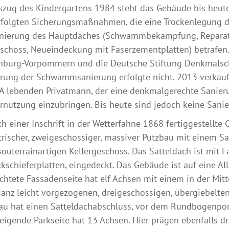
szug des Kindergartens 1984 steht das Gebäude bis heute
rfolgten Sicherungsmaßnahmen, die eine Trockenlegung d
nierung des Hauptdaches (Schwammbekämpfung, Reparat
schoss, Neueindeckung mit Faserzementplatten) betrafe
nburg-Vorpommern und die Deutsche Stiftung Denkmalsch
rung der Schwammsanierung erfolgte nicht. 2013 verkauf
 lebenden Privatmann, der eine denkmalgerechte Sanieru
rnutzung einzubringen. Bis heute sind jedoch keine Sa
h einer Inschrift in der Wetterfahne 1868 fertiggestellte G
ischer, zweigeschossiger, massiver Putzbau mit einem Sa
outerrainartigen Kellergeschoss. Das Satteldach ist mit 
kschieferplatten, eingedeckt. Das Gebäude ist auf eine Al
chtete Fassadenseite hat elf Achsen mit einem in der Mit
anz leicht vorgezogenen, dreigeschossigen, übergiebelten S
au hat einen Satteldachabschluss, vor dem Rundbogenportal
eigende Parkseite hat 13 Achsen. Hier prägen ebenfalls dr