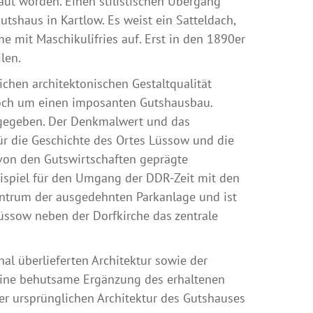
ut worden. Einen stilistischen Übergang
tshaus in Kartlow. Es weist ein Satteldach,
mit Maschikulifries auf. Erst in den 1890er
len.
ichen architektonischen Gestaltqualität
r noch um einen imposanten Gutshausbau.
r gegeben. Der Denkmalwert und das
ür die Geschichte des Ortes Lüssow und die
 von den Gutswirtschaften geprägte
ispiel für den Umgang der DDR-Zeit mit den
entrum der ausgedehnten Parkanlage und ist
Lüssow neben der Dorfkirche das zentrale
nal überlieferten Architektur sowie der
eine behutsame Ergänzung des erhaltenen
der ursprünglichen Architektur des Gutshauses