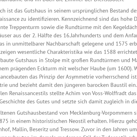
isch ist das Gutshaus in seinem ursprünglichen Bestand d
issance zu identifizieren. Kennzeichnend sind das hohe D
te Treppenturm sowie die Rundtürme mit den Kegeldächer
ser aus der 2. Hälfte des 16.Jahrhunderts und dem Anfan
as in unmittelbarer Nachbarschaft gelegene und 1575 erb
zeigen wesentliche Charakteristika wie das 1588 errichte
baute Gutshaus in Stolpe mit großen Rundtürmen und Mas
inem prägenden Eckturm mit welscher Haube (um 1600). W
ancebauten das Prinzip der Asymmetrie vorherrschend ist,
ie und bezieht damit den jüngeren barocken Baustil ei
len Renaissancestils stellte Achim von Voss-Wolffradt da
Geschichte des Gutes und setzte sich damit zugleich in die
altenen Gutshausbestand von Mecklenburg-Vorpommern si
75 in einem historistischen Neostil erhalten. Hierzu gehö
hof, Mallin, Beseritz und Tressow. Zuvor in den Jahren u