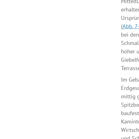
Mittelt
erhalte
Ursprün
(
Abb. 7
bei den
Schmals
höher u
Giebelf
Terrass
Im Gebä
Erdgesc
mittig 
Spitzbo
baufest
Kaminte
Wirtsch
und Sc