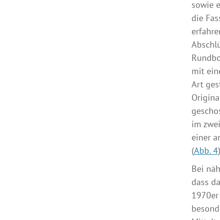
sowie 
die Fas
erfahre
Abschlü
Rundbog
mit ein
Art ges
Origina
gescho
im zwei
einer a
(
Abb. 4
)
Bei nä
dass da
1970er 
besonde