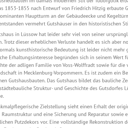
sneubauten im damals modernen Stil der Tudorgotik erba
as 1853-1855 nach Entwurf von Friedrich Hitzig erbaute Gu
ominanten Hauptturm an der Gebäudeecke und Kegeltürme 
entstanden vermehrt Gutshäuser in den historistischen Sti
shaus in Lüssow hat leider sehr viel von seiner ursprüngl
n. Trotz dieser erheblichen Verluste handelt es sich abe
ormals kunsthistorische Bedeutung ist leider nicht meh
iche Erhaltungsinteresse begründen sich in seinem Wert f
hte der adligen Familie von Voss-Wolffradt sowie für die
dschaft in Mecklenburg-Vorpommern. Es ist zudem ein Be
nen Gutshausbauten. Das Gutshaus bildet das bauliche Z
 städtebauliche Struktur- und Geschichte des Gutsdorfes 
e.
kmalpflegerische Zielstellung sieht einen Erhalt der origi
n Raumstruktur und eine Sicherung und Reparatur sowie 
lichen Putzdekors vor. Eine vollständige Rekonstruktion 