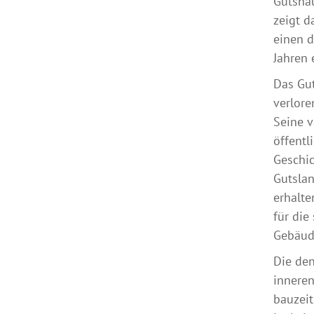
Gutshau
zeigt d
einen d
Jahren 
Das Gut
verlore
Seine v
öffentl
Geschic
Gutslan
erhalte
für die
Gebäud
Die den
innere
bauzeit