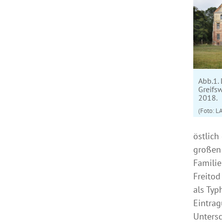
Abb.1.
Greifs
2018.
(Foto: L
östlich
großen 
Familie
Freito
als Typ
Eintrag
Untersc