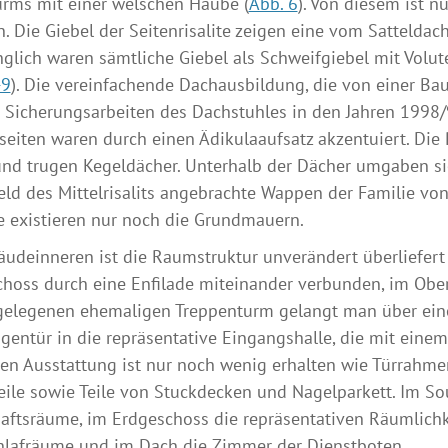
urms mit einer welschen Haube (
Abb. 6
). Von diesem ist 
n. Die Giebel der Seitenrisalite zeigen eine vom Sattelda
glich waren sämtliche Giebel als Schweifgiebel mit Volu
-9
). Die vereinfachende Dachausbildung, die von einer 
 Sicherungsarbeiten des Dachstuhles in den Jahren 1998/
eiten waren durch einen Ädikulaaufsatz akzentuiert. Die
nd trugen Kegeldächer. Unterhalb der Dächer umgaben sie
eld des Mittelrisalits angebrachte Wappen der Familie von
e existieren nur noch die Grundmauern.
udeinneren ist die Raumstruktur unverändert überliefert 
hoss durch eine Enfilade miteinander verbunden, im Ober
gelegenen ehemaligen Treppenturm gelangt man über eine
gentür in die repräsentative Eingangshalle, die mit einem
en Ausstattung ist nur noch wenig erhalten wie Türrahmen
ile sowie Teile von Stuckdecken und Nagelparkett. Im So
aftsräume, im Erdgeschoss die repräsentativen Räumlichk
hlafräume und im Dach die Zimmer der Dienstboten.