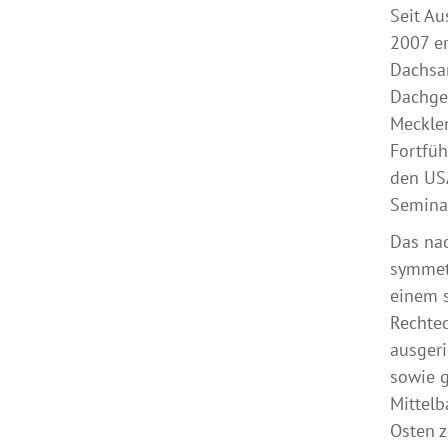
Seit Au
2007 e
Dachsa
Dachge
Meckle
Fortfüh
den USA
Semina
Das nac
symmetr
einem s
Rechtec
ausgeri
sowie g
Mittelb
Osten z