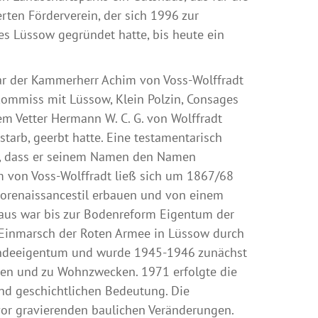
ten Förderverein, der sich 1996 zur
es Lüssow gegründet hatte, bis heute ein
r der Kammerherr Achim von Voss-Wolffradt
kommiss mit Lüssow, Klein Polzin, Consages
m Vetter Hermann W. C. G. von Wolffradt
starb, geerbt hatte. Eine testamentarisch
r, dass er seinem Namen den Namen
m von Voss-Wolffradt ließ sich um 1867/68
eorenaissancestil erbauen und von einem
haus war bis zur Bodenreform Eigentum der
m Einmarsch der Roten Armee in Lüssow durch
indeeigentum und wurde 1945-1946 zunächst
rten und zu Wohnzwecken. 1971 erfolgte die
und geschichtlichen Bedeutung. Die
vor gravierenden baulichen Veränderungen.