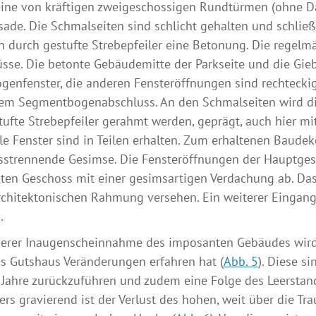
eine von kräftigen zweigeschossigen Rundtürmen (ohne D
sade. Die Schmalseiten sind schlicht gehalten und schlie
n durch gestufte Strebepfeiler eine Betonung. Die regel
sse. Die betonte Gebäudemitte der Parkseite und die Giebe
enfenster, die anderen Fensteröffnungen sind rechteckig,
em Segmentbogenabschluss. An den Schmalseiten wird die
tufte Strebepfeiler gerahmt werden, geprägt, auch hier mi
le Fenster sind in Teilen erhalten. Zum erhaltenen Baude
sstrennende Gesimse. Die Fensteröffnungen der Hauptges
ten Geschoss mit einer gesimsartigen Verdachung ab. Das
rchitektonischen Rahmung versehen. Ein weiterer Eingang
.
herer Inaugenscheinnahme des imposanten Gebäudes wird
s Gutshaus Veränderungen erfahren hat (
Abb. 5
). Diese 
Jahre zurückzuführen und zudem eine Folge des Leerstan
rs gravierend ist der Verlust des hohen, weit über die Tr