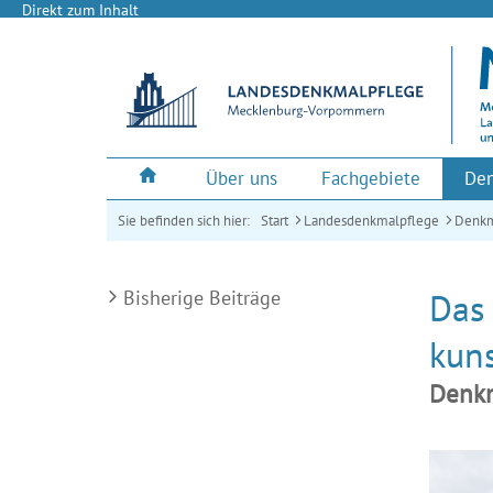
Direkt zum Inhalt
Über uns
Fachgebiete
Den
Sie befinden sich hier:
Start
Landesdenkmalpflege
Denkm
Bisherige Beiträge
Das 
kuns
Denkm