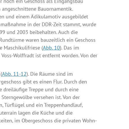
nur noch ein Geschoss als Eingangsbau
ch angeschnittene Bauornamentik.
ten und einem Ädikulamotiv ausgebildet
Baumaßnahme in der DDR-Zeit stammt, wurde
99 und 2003 beibehalten. Auch die
 Rundtürme waren bauzeitlich ein Geschoss
 Maschikulifriese (
Abb. 10
). Das im
 Voss-Wolffradt ist entfernt worden. Von der
(
Abb. 11-12
). Die Räume sind im
geschoss gibt es einen Flur. Durch den
 dreiläufige Treppe und durch eine
 Sterngewölbe versehen ist. Von der
, Türflügel und ein Treppenhandlauf,
uterrain lagen die Küche und die
eiten, im Obergeschoss die privaten Wohn-