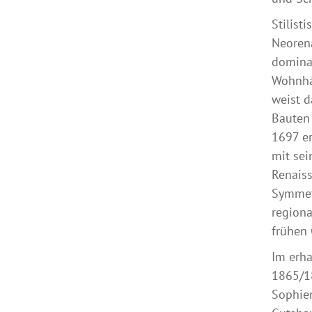
Stilist
Neorena
dominan
Wohnhäu
weist d
Bauten 
1697 er
mit se
Renaiss
Symmetr
regiona
frühen 
Im erh
1865/18
Sophien